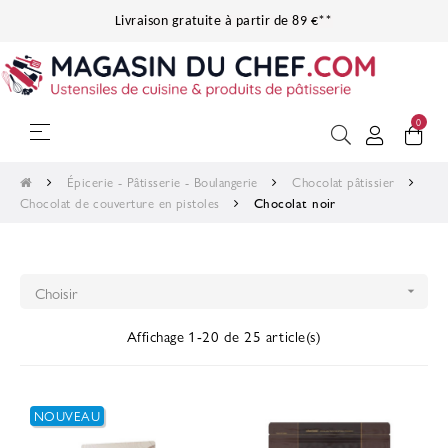
Livraison gratuite à partir de 89 €**
0
Basculer
☰
la
navigation
Épicerie - Pâtisserie - Boulangerie
Chocolat pâtissier
Chocolat de couverture en pistoles
Chocolat noir
Choisir

Affichage 1-20 de 25 article(s)
NOUVEAU