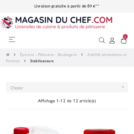
Livraison gratuite à partir de 89 €**
0
Basculer
☰
la
navigation
Épicerie - Pâtisserie - Boulangerie
Additifs alimentaires et
Pectines
Stabilisateurs
Choisir

Affichage 1-12 de 12 article(s)