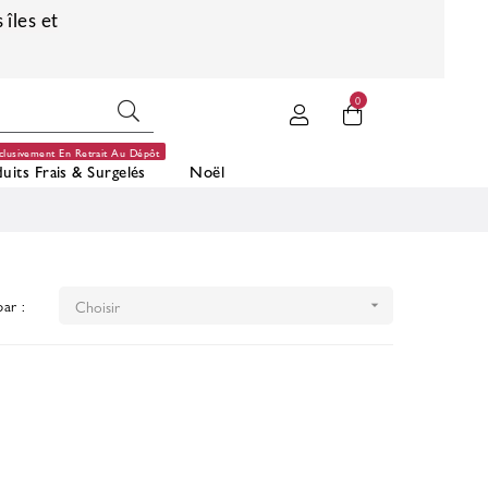
 îles et
0
clusivement En Retrait Au Dépôt
uits Frais & Surgelés
Noël
par :
Choisir
