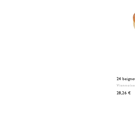
24 beigne
Viennoise
28,26 €