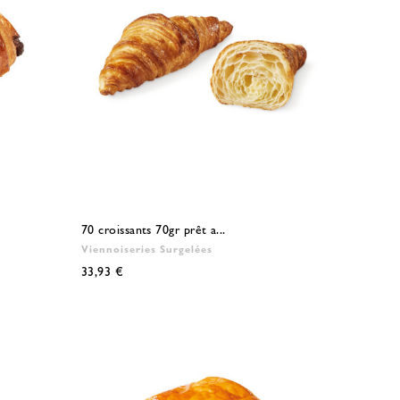
70 croissants 70gr prêt a...
Viennoiseries Surgelées
33,93 €