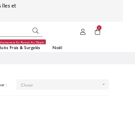
 îles et
0
clusivement En Retrait Au Dépôt
uits Frais & Surgelés
Noël
par :
Choisir
