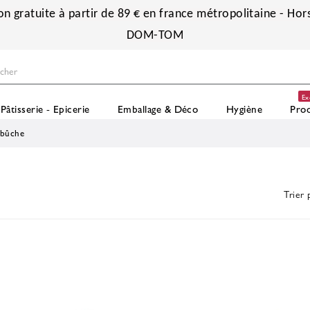
on gratuite à partir de 89 € en france métropolitaine - Hors
DOM-TOM
Ex
Pâtisserie - Epicerie
Emballage & Déco
Hygiène
Prod
 bûche
Trier 