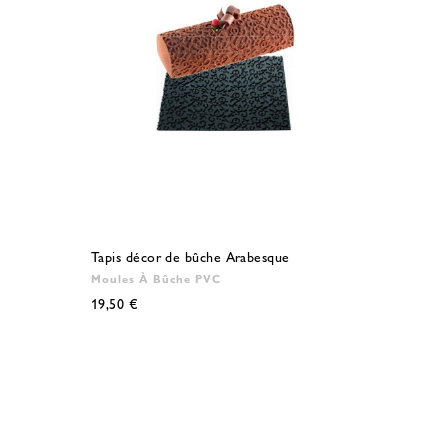
Tapis décor de bûche Arabesque
Moules À Bûche PVC
19,50 €