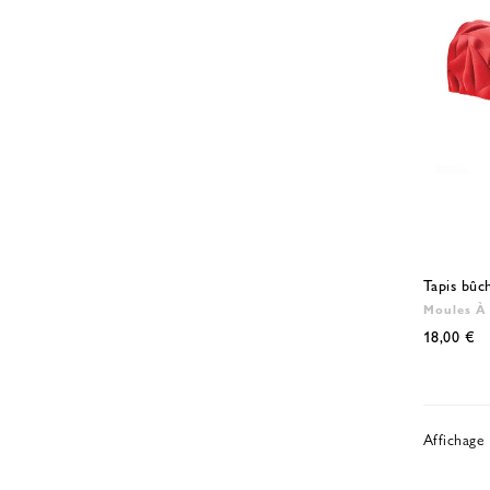
Tapis bûch
Moules À
18,00 €
Affichage 