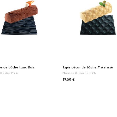
or de bûche Faux Bois
Tapis décor de bûche Matelassé
 Bûche PVC
Moules À Bûche PVC
19,50 €