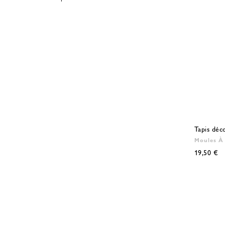
Tapis déc
Moules À
19,50 €