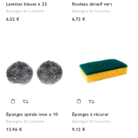
Lavettes bleues x 25
Rouleau abrasif vert
Eponges Et Lavette
Eponges Et Lavette
6,52 €
6,72 €
Éponges spirale inox x 10
Éponges à récurer
Eponges Et Lavette
Eponges Et Lavette
13,96 €
9,12 €