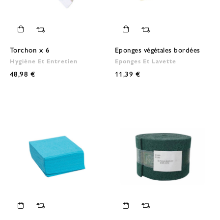
Torchon x 6
Eponges végétales bordées
Hygiène Et Entretien
Eponges Et Lavette
48,98 €
11,39 €