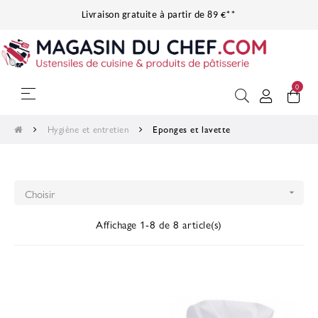
Livraison gratuite à partir de 89 €**
0
Basculer
☰
la
navigation
Hygiène et entretien
Eponges et lavette
Choisir

Affichage 1-8 de 8 article(s)