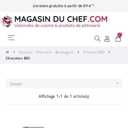
Livraison gratuite à partir de 89 €**
0
Basculer
☰
la
navigation
Épicerie - Pâtisserie - Boulangerie
Produits BIO
Chocolats BIO
Choisir

Affichage 1-1 de 1 article(s)