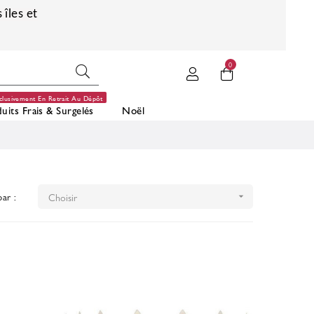
 îles et
0
clusivement En Retrait Au Dépôt
uits Frais & Surgelés
Noël
par :
Choisir
