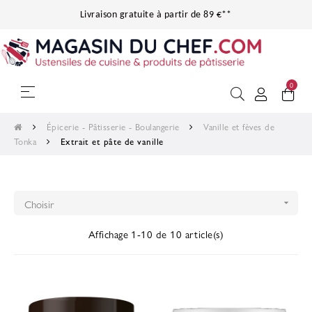
Livraison gratuite à partir de 89 €**
0
Basculer
☰
la
navigation
Épicerie - Pâtisserie - Boulangerie
Vanille et fèves de
Tonka
Extrait et pâte de vanille
Choisir

Affichage 1-10 de 10 article(s)