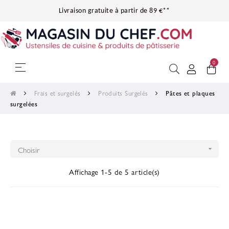
Livraison gratuite à partir de 89 €**
0
Basculer
☰
la
navigation
Frais et surgelés
Produits Surgelés
Pâtes et plaques
surgelées
Choisir

Affichage 1-5 de 5 article(s)