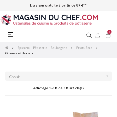
Livraison gratuite à partir de 89 €**
0
Basculer
☰
la
navigation
Épicerie - Pâtisserie - Boulangerie
Fruits Secs
Graines et flocons
Choisir

Affichage 1-18 de 18 article(s)