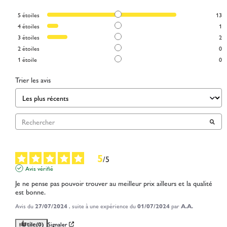
5
étoiles
13
4
étoiles
1
3
étoiles
2
2
étoiles
0
1
étoile
0
Trier les avis
5
/
5
Avis vérifié
Je ne pense pas pouvoir trouver au meilleur prix ailleurs et la qualité 
est bonne.
Avis du
27/07/2024
, suite à une expérience du
01/07/2024
par
A.A.
Utile
(0)
Signaler