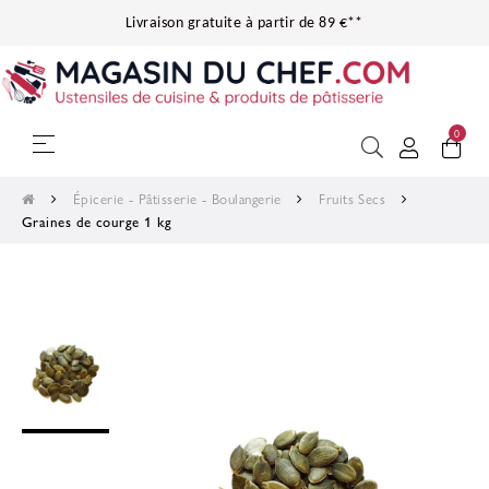
Livraison gratuite à partir de 89 €**
0
Basculer la navigation
☰
Épicerie - Pâtisserie - Boulangerie
Fruits Secs
Graines de courge 1 kg