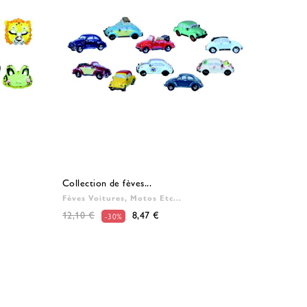
Collection de fèves...
Fèves Voitures, Motos Etc...
12,10 €
8,47 €
-30%