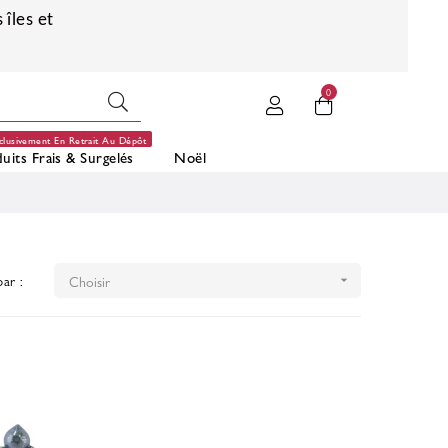
 îles et
0
clusivement En Retrait Au Dépôt
uits Frais & Surgelés
Noël
par :
Choisir
