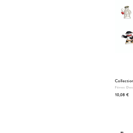
Collectio
Fèves Des
10,08 €