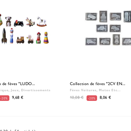
n de fèves "LUDO...
Collection de fèves "2CV EN...
ique, Jeux, Divertissements
Fèves Voitures, Motos Etc...
9,68 €
10,08 €
8,06 €
-20%
-20%
1-20 de 51 article(s)