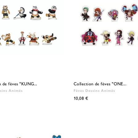
n de fèves "KUNG...
Collection de fèves "ONE...
sins Animés
Fèves Dessins Animés
10,08 €