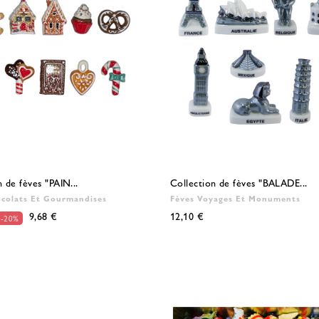
n de fèves "PAIN...
Collection de fèves "BALADE...
ocolats Et Gourmandises
Fèves Voyages Et Monuments
9,68 €
12,10 €
-20%