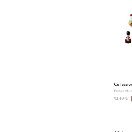
Collectio
Fèves Mus
12,10 €
Affichage 