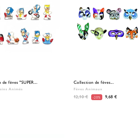
n de fèves "SUPER...
Collection de fèves...
sins Animés
Fèves Animaux
12,10 €
9,68 €
-20%