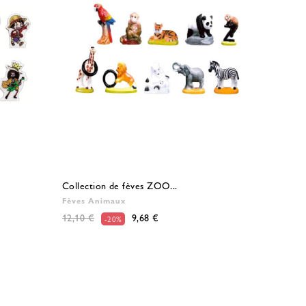
Collection de fèves ZOO...
Fèves Animaux
12,10 €
9,68 €
-20%