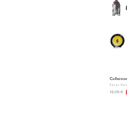
Collectio
Fèves Voi
12,10 €