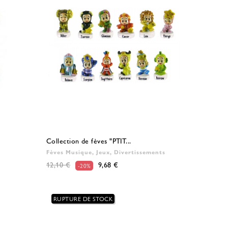
Collection de fèves "PTIT...
Fèves Musique, Jeux, Divertissements
12,10 €
9,68 €
-20%
RUPTURE DE STOCK