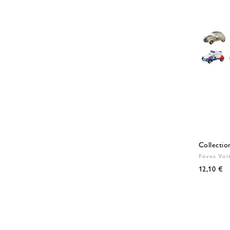
Collectio
Fèves Voi
12,10 €