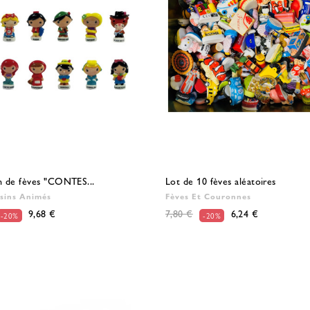
n de fèves "CONTES...
Lot de 10 fèves aléatoires
sins Animés
Fèves Et Couronnes
9,68 €
7,80 €
6,24 €
-20%
-20%