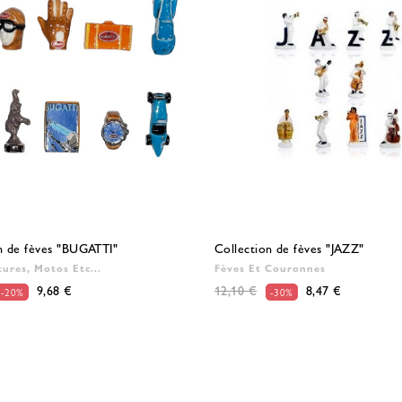
n de fèves "BUGATTI"
Collection de fèves "JAZZ"
tures, Motos Etc...
Fèves Et Couronnes
9,68 €
12,10 €
8,47 €
-20%
-30%