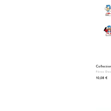
Collectio
Fèves Des
10,08 €