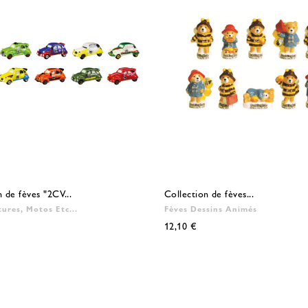
n de fèves "2CV...
Collection de fèves...
tures, Motos Etc...
Fèves Dessins Animés
12,10 €