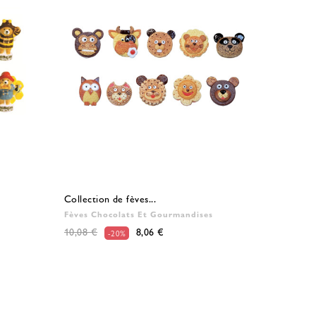
Collection de fèves...
Fèves Chocolats Et Gourmandises
10,08 €
8,06 €
-20%