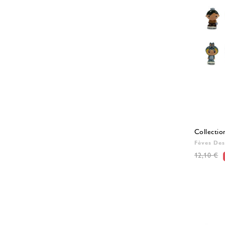
Collectio
Fèves Des
12,10 €