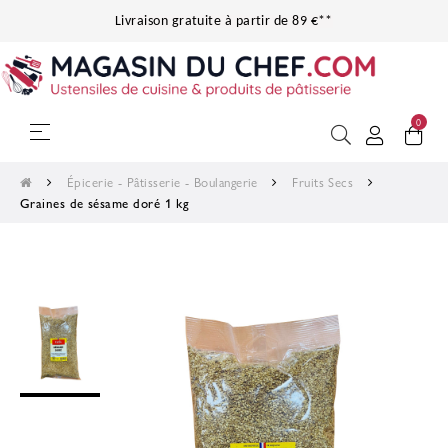
Livraison gratuite à partir de 89 €**
0
Basculer la navigation
☰
Épicerie - Pâtisserie - Boulangerie
Fruits Secs
Graines de sésame doré 1 kg