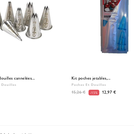
ouilles cannelées...
Kit poches jetables,...
 Douilles
Poches Et Douilles
15,26 €
12,97 €
-15%