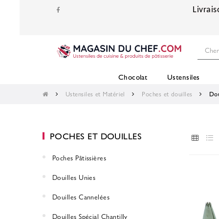
Livrais
Chocolat
Ustensiles
Ustensiles et Matériel
Poches et douilles
Dou
POCHES ET DOUILLES
Poches Pâtissières
Douilles Unies
Douilles Cannelées
Douilles Spécial Chantilly