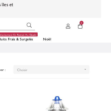
 îles et
0
clusivement En Retrait Au Dépôt
uits Frais & Surgelés
Noël
par :
Choisir
