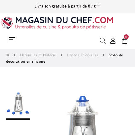
Livraison gratuite à partir de 89 €**
0
Basculer la navigation
☰
Ustensiles et Matériel
Poches et douilles
Stylo de
décoration en silicone