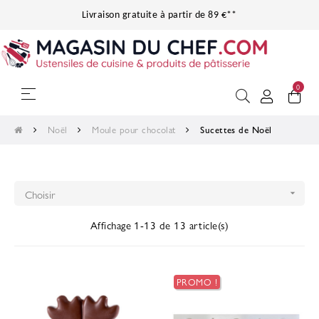
Livraison gratuite à partir de 89 €**
0
Basculer
☰
la
navigation
Noël
Moule pour chocolat
Sucettes de Noël
Choisir

Affichage 1-13 de 13 article(s)
PROMO !