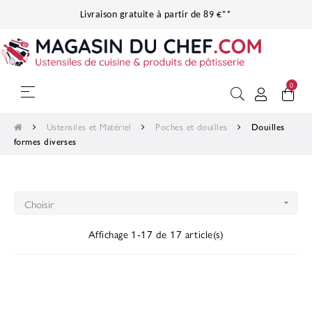
Livraison gratuite à partir de 89 €**
0
Basculer
☰
la
navigation
Ustensiles et Matériel
Poches et douilles
Douilles
formes diverses
Choisir

Affichage 1-17 de 17 article(s)