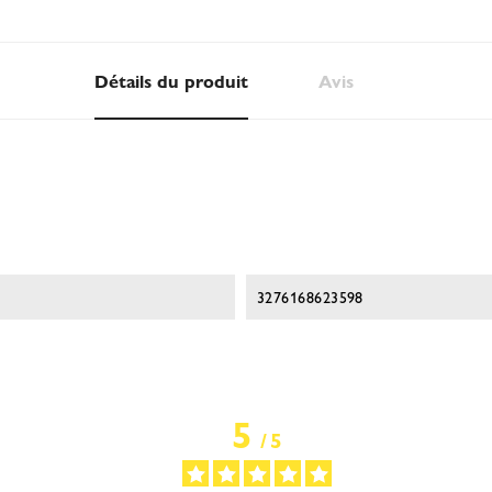
Détails du produit
Avis
3276168623598
5
/
5