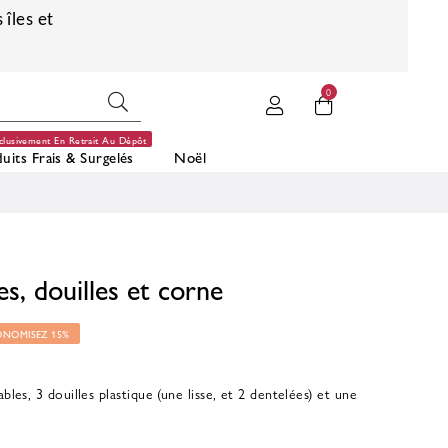
 îles et
0
clusivement En Retrait Au Dépôt
uits Frais & Surgelés
Noël
es, douilles et corne
ONOMISEZ 15%
bles, 3 douilles plastique (une lisse, et 2 dentelées) et une