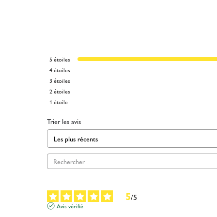
5
étoiles
4
étoiles
3
étoiles
2
étoiles
1
étoile
Trier les avis
5
/
5
Avis vérifié