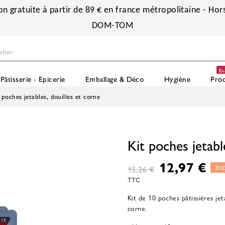
on gratuite à partir de 89 € en france métropolitaine - Hors
DOM-TOM
Ex
Pâtisserie - Epicerie
Emballage & Déco
Hygiène
Prod
 poches jetables, douilles et corne
Kit poches jetabl
12,97 €
15,26 €
ÉC
TTC
Kit de 10 poches pâtissières jeta
corne.