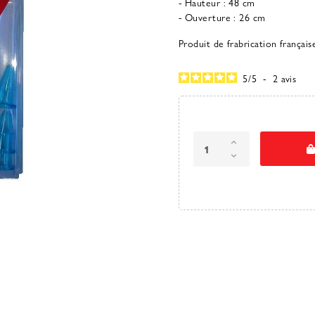
- Hauteur : 48 cm
- Ouverture : 26 cm
Produit de frabrication français
5
/
5
-
2
avis