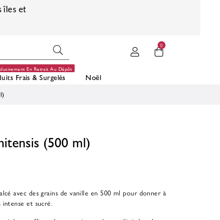
 îles et
0
clusivement En Retrait Au Dépôt
uits Frais & Surgelés
Noël
l)
ahitensis (500 ml)
balcé avec des grains de vanille en 500 ml pour donner à
s intense et sucré.