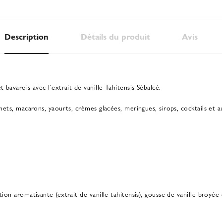
Description
Détails du produit
Avis
 bavarois avec l'extrait de vanille Tahitensis Sébalcé.
mets, macarons, yaourts, crèmes glacées, meringues, sirops, cocktails et au
ion aromatisante (extrait de vanille tahitensis), gousse de vanille broyée 