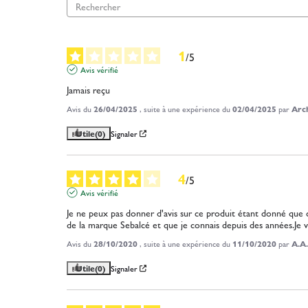
1
/
5
Avis vérifié
Jamais reçu
Avis du
26/04/2025
, suite à une expérience du
02/04/2025
par
Arch
Utile
(0)
Signaler
4
/
5
Avis vérifié
Je ne peux pas donner d'avis sur ce produit étant donné que ce
de la marque Sebalcé et que je connais depuis des années.Je verr
Avis du
28/10/2020
, suite à une expérience du
11/10/2020
par
A.A.
Utile
(0)
Signaler