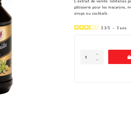
L'extrait de vanille Tahitensis 
pâtisserie pour les macarons, m
sirops ou cocktails.
3.3
/
5
-
3
avis