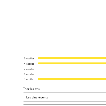
5
étoiles
4
étoiles
3
étoiles
2
étoiles
1
étoile
Trier les avis