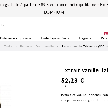
on gratuite à partir de 89 € en france métropolitaine - Hors
DOM-TOM
Ex
Pâtisserie - Epicerie
Emballage & Déco
Hygiène
Prod
 de Tonka
Extrait et pâte de vanille
Extrait vanille Tahitensis (500 m
Extrait vanille T
52,23 €
TTC
Extrait de vanille Tahitensis Sé
vos pâtisseries un goût de fruit