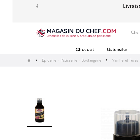
Livrais
Chocolat
Ustensiles
Épicerie - Pâtisserie - Boulangerie
Vanille et fèves