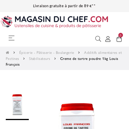
Livraison gratuite à partir de 89 €**
0
Basculer la navigation
☰
Épicerie - Pâtisserie - Boulangerie
Additifs alimentaires et
Pectines
Stabilisateurs
Creme de tartre poudre 1kg Louis
François