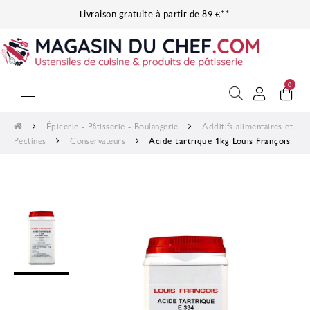
Livraison gratuite à partir de 89 €**
0
Basculer la navigation
☰
Épicerie - Pâtisserie - Boulangerie
Additifs alimentaires et
Pectines
Conservateurs
Acide tartrique 1kg Louis François