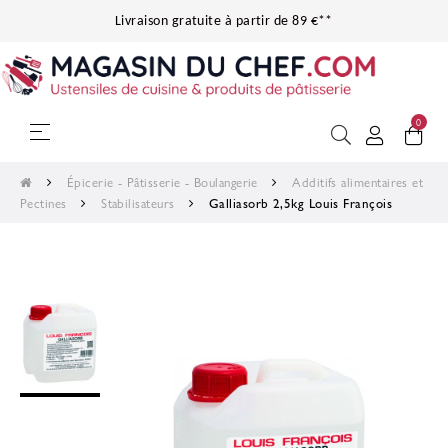
Livraison gratuite à partir de 89 €**
0
Basculer la navigation
☰
Épicerie - Pâtisserie - Boulangerie
Additifs alimentaires et
Pectines
Stabilisateurs
Galliasorb 2,5kg Louis François