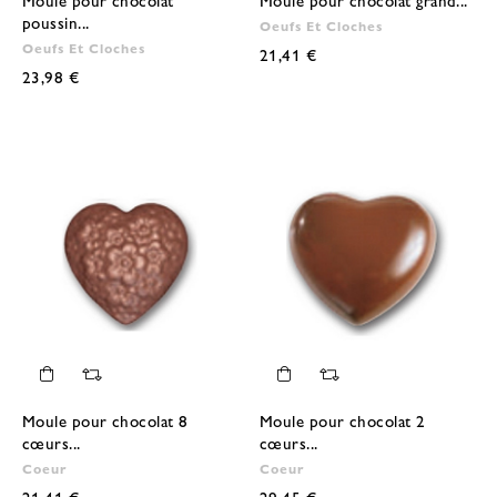
poussin...
Oeufs Et Cloches
Oeufs Et Cloches
21,41 €
23,98 €
Moule pour chocolat 8
Moule pour chocolat 2
cœurs...
cœurs...
Coeur
Coeur
21,41 €
29,45 €