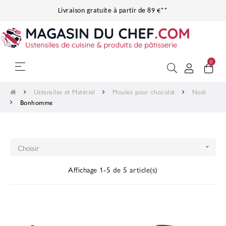
Livraison gratuite à partir de 89 €**
0
Basculer
☰
la
navigation
Ustensiles et Matériel
Moules pour chocolat
Noël
Bonhomme
Choisir

Affichage 1-5 de 5 article(s)