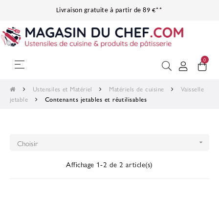
Livraison gratuite à partir de 89 €**
0
Basculer
☰
la
navigation
Ustensiles et Matériel
Matériels de cuisine
Vaisselle
jetable
Contenants jetables et réutilisables
Choisir

Affichage 1-2 de 2 article(s)