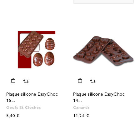
Plaque silicone EasyChoc
Plaque silicone EasyChoc
15...
14...
Oeufs Et Cloches
Canards
5,40 €
11,24 €