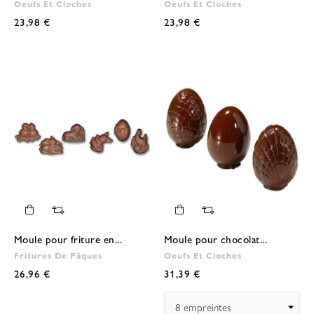
Oeufs Et Cloches
Oeufs Et Cloches
23,98 €
23,98 €
Moule pour friture en...
Moule pour chocolat...
Fritures De Pâques
Oeufs Et Cloches
26,96 €
31,39 €