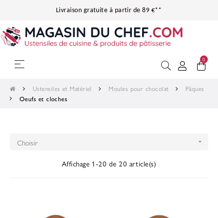
Livraison gratuite à partir de 89 €**
0
Basculer
☰
la
navigation
Ustensiles et Matériel
Moules pour chocolat
Pâques
Oeufs et cloches
Choisir

Affichage 1-20 de 20 article(s)