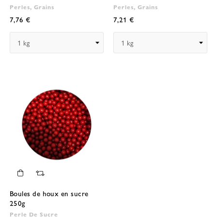
Perles, Grains
Perles, Grains
7,76 €
7,21 €
Boules de houx en sucre
250g
Perle De Sucre