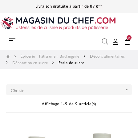
Livraison gratuite à partir de 89 €**
0
Basculer
☰
la
navigation
Épicerie - Pâtisserie - Boulangerie
Décors alimentaires
Décoration en sucre
Perle de sucre
Choisir

Affichage 1-9 de 9 article(s)