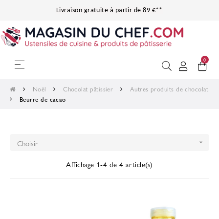
Livraison gratuite à partir de 89 €**
0
Basculer
☰
la
navigation
Noël
Chocolat pâtissier
Autres produits de chocolat
Beurre de cacao
Choisir

Affichage 1-4 de 4 article(s)