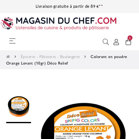
Livraison gratuite à partir de 89 €**
0
Basculer la navigation
☰
Épicerie - Pâtisserie - Boulangerie
Colorant en poudre
Orange Levant (10gr) Déco Relief