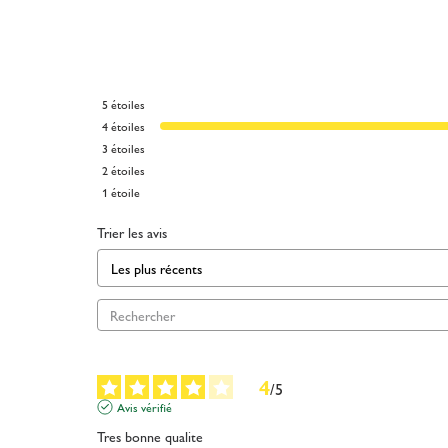
5
étoiles
4
étoiles
3
étoiles
2
étoiles
1
étoile
Trier les avis
4
/
5
Avis vérifié
Tres bonne qualite