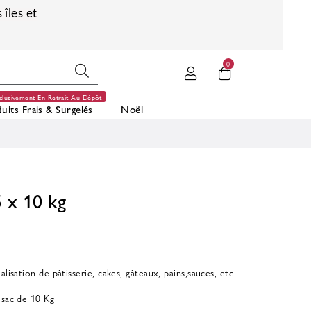
 îles et
0
clusivement En Retrait Au Dépôt
uits Frais & Surgelés
Noël
5 x 10 kg
lisation de pâtisserie, cakes, gâteaux, pains,sauces, etc.
 sac de 10 Kg