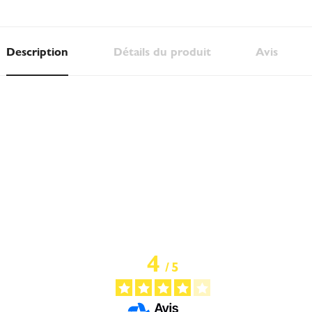
Description
Détails du produit
Avis
4
/
5