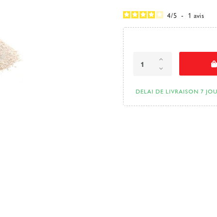
4
/
5
-
1
avis
DELAI DE LIVRAISON 7 JO