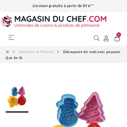
Livraison gratuite à partir de 89 €**
0
Basculer la navigation
☰
Ustensiles et Matériel
Découpoirs kit noël avec poussoir
(Lot de 4)