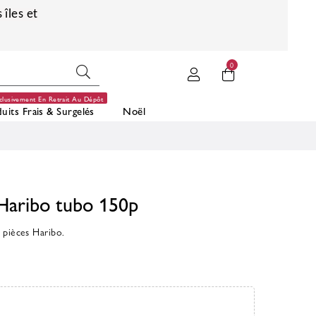
 îles et
0
clusivement En Retrait Au Dépôt
uits Frais & Surgelés
Noël
 Haribo tubo 150p
 pièces Haribo.