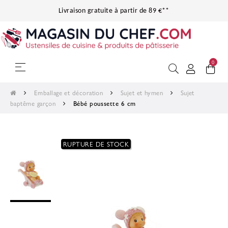
Livraison gratuite à partir de 89 €**
0
Basculer la navigation
☰
Emballage et décoration
Sujet et hymen
Sujet
baptême garçon
Bébé poussette 6 cm
RUPTURE DE STOCK