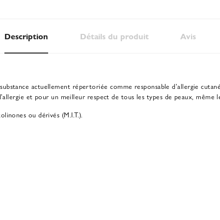
Description
Détails du produit
Avis
substance actuellement répertoriée comme responsable d'allergie cuta
'allergie et pour un meilleur respect de tous les types de peaux, même le
linones ou dérivés (M.I.T.).