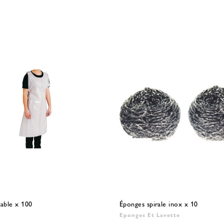
table x 100
Éponges spirale inox x 10
Eponges Et Lavette