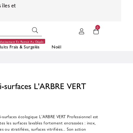
 îles et
0
clusivement En Retrait Au Dépôt
uits Frais & Surgelés
Noël
ti-surfaces L'ARBRE VERT
ti-surfaces écologique L'ARBRE VERT Professionnel est
tes les surfaces lavables fortement encrassées : inox,
s ou stratifiées, surfaces vitrifiées... Son action