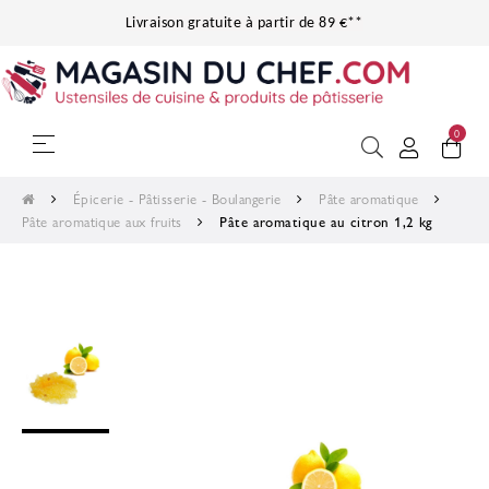
Livraison gratuite à partir de 89 €**
0
Basculer la navigation
☰
Épicerie - Pâtisserie - Boulangerie
Pâte aromatique
Pâte aromatique aux fruits
Pâte aromatique au citron 1,2 kg