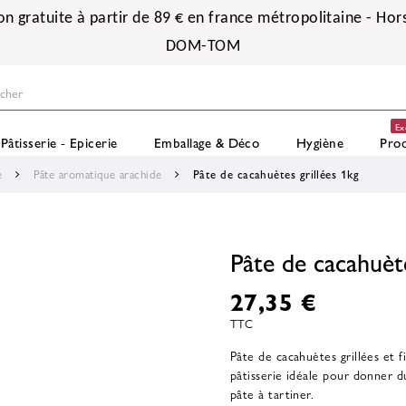
on gratuite à partir de 89 € en france métropolitaine - Hors
DOM-TOM
Ex
Pâtisserie - Epicerie
Emballage & Déco
Hygiène
Prod
e
Pâte aromatique arachide
Pâte de cacahuètes grillées 1kg
Pâte de cacahuète
27,35 €
TTC
Pâte de cacahuètes grillées et 
pâtisserie idéale pour donner du
pâte à tartiner.