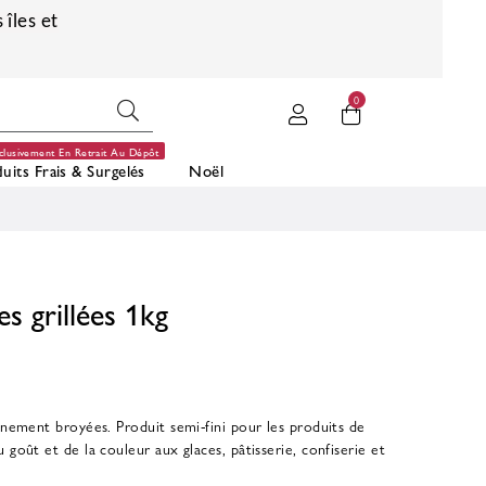
 îles et
0
clusivement En Retrait Au Dépôt
uits Frais & Surgelés
Noël
s grillées 1kg
finement broyées. Produit semi-fini pour les produits de
 goût et de la couleur aux glaces, pâtisserie, confiserie et