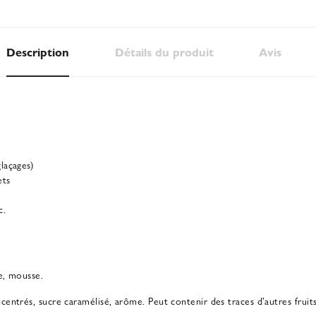
Description
Détails du produit
Avis
laçages)
ets
c.
e, mousse.
entrés, sucre caramélisé, arôme. Peut contenir des traces d'autres fruit