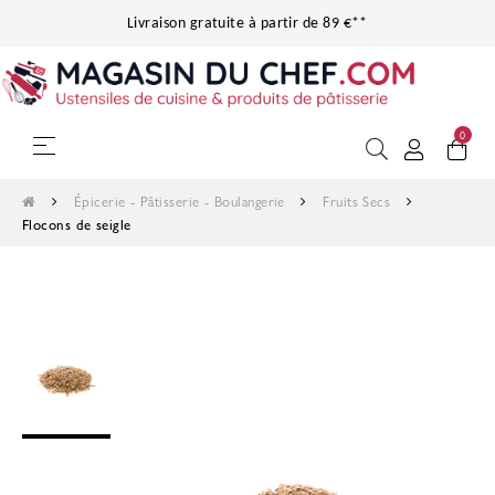
Livraison gratuite à partir de 89 €**
0
Basculer la navigation
☰
Épicerie - Pâtisserie - Boulangerie
Fruits Secs
Flocons de seigle