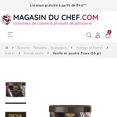
Livraison gratuite à partir de 89 €**
0
Basculer la navigation
☰
Épicerie - Pâtisserie - Boulangerie
Arômes et Extrait
Extrait
Extrait vanille
Vanille en poudre Prova (50 gr)