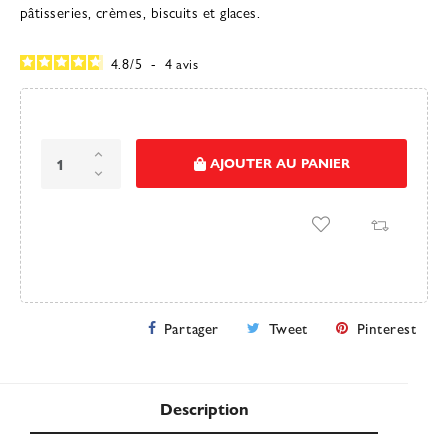
pâtisseries, crèmes, biscuits et glaces.
4.8
/
5
-
4
avis
AJOUTER AU PANIER
Partager
Tweet
Pinterest
Description