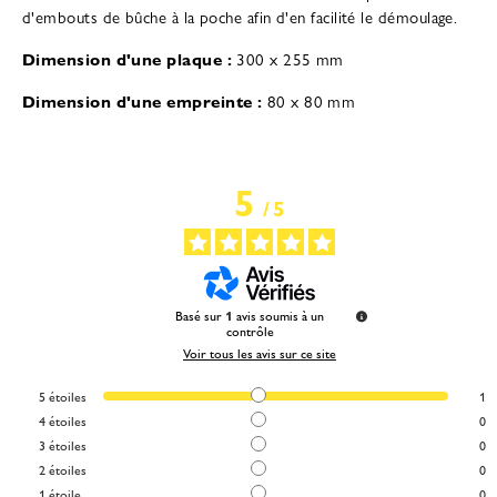
d'embouts de bûche à la poche afin d'en facilité le démoulage.
Dimension d'une plaque :
300 x 255 mm
Dimension d'une empreinte :
80 x 80 mm
5
/
5
Basé sur
1
avis soumis à un
contrôle
Voir tous les avis sur ce site
5
étoiles
1
4
étoiles
0
3
étoiles
0
2
étoiles
0
1
étoile
0