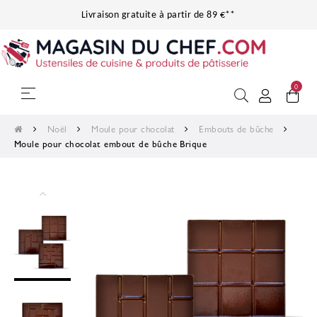
Livraison gratuite à partir de 89 €**
0
Basculer la navigation
☰
Noël
Moule pour chocolat
Embouts de bûche
Moule pour chocolat embout de bûche Brique