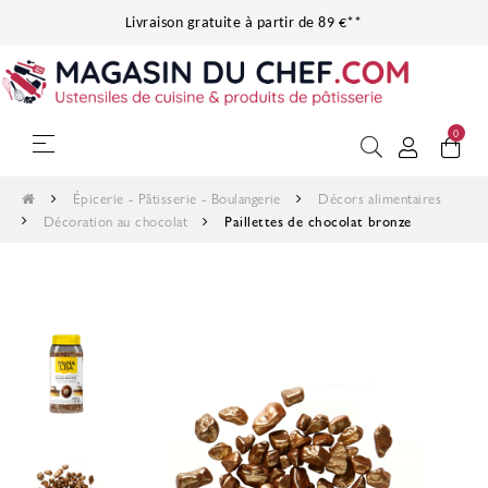
Livraison gratuite à partir de 89 €**
0
Basculer la navigation
☰
Épicerie - Pâtisserie - Boulangerie
Décors alimentaires
Décoration au chocolat
Paillettes de chocolat bronze