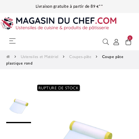
Livraison gratuite à partir de 89 €**
0
Basculer la navigation
☰
Ustensiles et Matériel
Coupes-pâte
Coupe pâte
plastique rond
RUPTURE DE STOCK