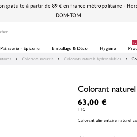
on gratuite à partir de 89 € en france métropolitaine - Hors
DOM-TOM
Ex
Pâtisserie - Epicerie
Emballage & Déco
Hygiène
Prod
ntaires
Colorants naturels
Colorants naturels hydrosolubles
Co
Colorant naturel
63,00 €
TTC
Colorant alimentaire naturel c