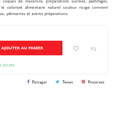
s coques de macarons, préparations sucrées, pastillages,
, le colorant alimentaire naturel couleur rouge convient
x, pâtisseries et autres préparations.
AJOUTER AU PANIER
5 JOURS
Partager
Tweet
Pinterest