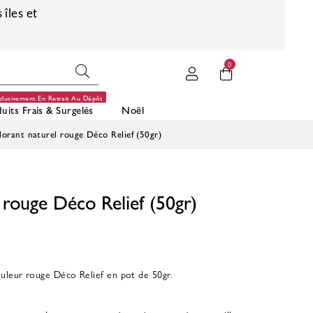
 îles et
0
clusivement En Retrait Au Dépôt
uits Frais & Surgelés
Noël
lorant naturel rouge Déco Relief (50gr)
 rouge Déco Relief (50gr)
ouleur rouge Déco Relief en pot de 50gr.