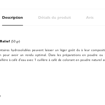
Description
Détails du produit
Avis
Relief
(50 gr)
imentaires hydrosolubles peuvent laisser un léger goût du à leur compos
on pour avoir un rendu optimal.
Dans les préparations en poudre ou l
cuillère à café d'eau avec 1 cuillère à café de colorant en poudre naturel 
e