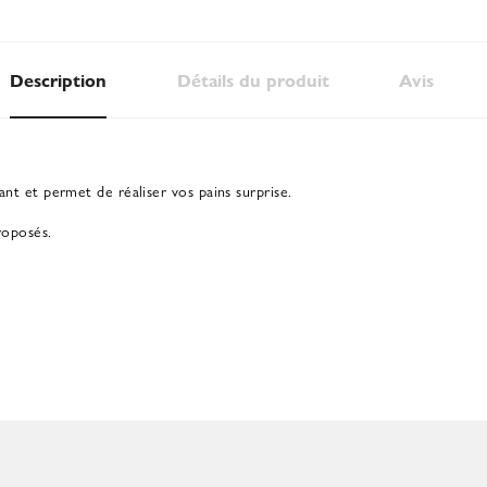
Description
Détails du produit
Avis
tant et permet de réaliser vos pains surprise.
roposés.