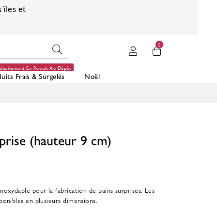
 îles et
0
clusivement En Retrait Au Dépôt
uits Frais & Surgelés
Noël
rprise (hauteur 9 cm)
inoxydable pour la fabrication de pains surprises.
L
es
sponibles en plusieurs dimensions.