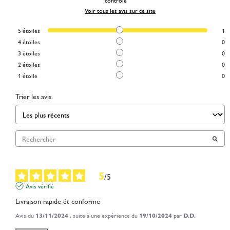
contrôle
Voir tous les avis sur ce site
5
étoiles
1
4
étoiles
0
3
étoiles
0
2
étoiles
0
1
étoile
0
Trier les avis
5
/
5
Avis vérifié
Livraison rapide ét conforme
Avis du
13/11/2024
, suite à une expérience du
19/10/2024
par
D.D.