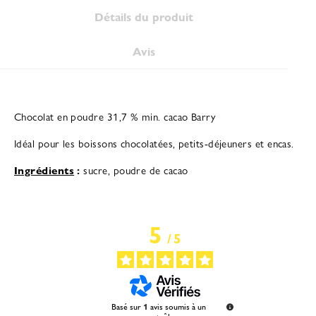
Détails du produit
Avis
Chocolat en poudre 31,7 % min. cacao Barry
Idéal pour les boissons chocolatées, petits-déjeuners et encas.
Ingrédients
:
sucre, poudre de cacao
5
/
5
Basé sur
1
avis soumis à un