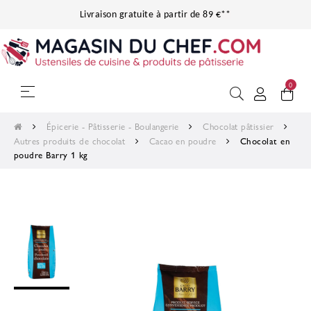
Livraison gratuite à partir de 89 €**
0
Basculer la navigation
☰
Épicerie - Pâtisserie - Boulangerie
Chocolat pâtissier
Autres produits de chocolat
Cacao en poudre
Chocolat en
poudre Barry 1 kg