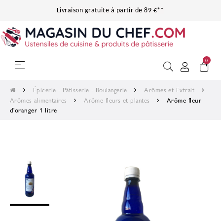
Livraison gratuite à partir de 89 €**
0
Basculer la navigation
☰
Épicerie - Pâtisserie - Boulangerie
Arômes et Extrait
Arômes alimentaires
Arôme fleurs et plantes
Arôme fleur
d'oranger 1 litre