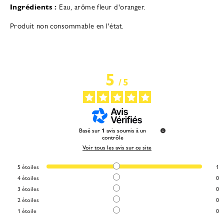
Ingrédients :
Eau, arôme fleur d'oranger.
Produit non consommable en l'état.
5
/
5
Basé sur
1
avis soumis à un
contrôle
Voir tous les avis sur ce site
5
étoiles
1
4
étoiles
0
3
étoiles
0
2
étoiles
0
1
étoile
0