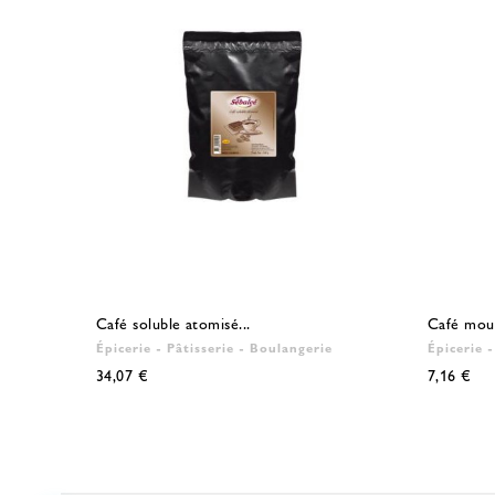
Café soluble atomisé...
Café moul
Épicerie - Pâtisserie - Boulangerie
Épicerie 
34,07 €
7,16 €