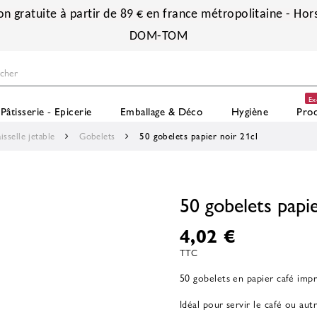
on gratuite à partir de 89 € en france métropolitaine - Hors
DOM-TOM
Ex
Pâtisserie - Epicerie
Emballage & Déco
Hygiène
Prod
isselle jetable
Gobelets
50 gobelets papier noir 21cl
50 gobelets papie
4,02 €
TTC
50 gobelets en papier café impr
Idéal pour servir le café ou aut