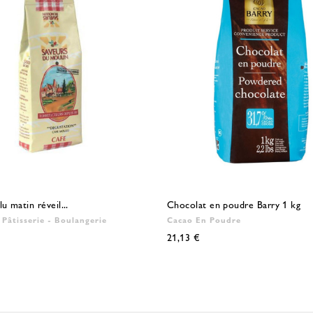
u matin réveil...
Chocolat en poudre Barry 1 kg
- Pâtisserie - Boulangerie
Cacao En Poudre
21,13 €