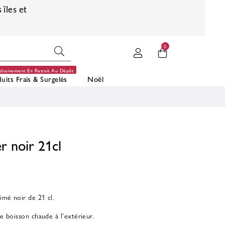
 îles et
0
clusivement En Retrait Au Dépôt
uits Frais & Surgelés
Noël
r noir 21cl
imé noir de 21 cl.
re boisson chaude à l'extérieur.