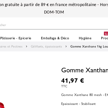
on gratuite à partir de 89 € en france métropolitaine - Hors
DOM-TOM
Ex
Pâtisserie - Epicerie
Emballage & Déco
Hygiène
Prod
aires et Pectines
Gélifiants, épaississants
Gomme Xanthane 1kg Loui
Gomme Xanthane
41,97 €
TTC
Gomme Xanthane 80 mesh - E415
Epaississant - Stabilisant