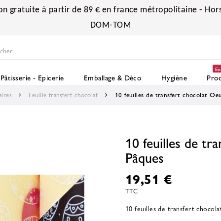
on gratuite à partir de 89 € en france métropolitaine - Hors
DOM-TOM
Ex
Pâtisserie - Epicerie
Emballage & Déco
Hygiène
Prod
aires
Feuille transfert chocolat
10 feuilles de transfert chocolat Oe
10 feuilles de tr
Pâques
19,51 €
TTC
10 feuilles de transfert chocol