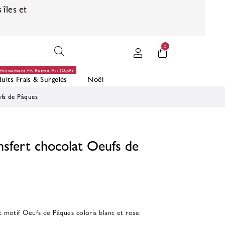
 îles et
0
clusivement En Retrait Au Dépôt
uits Frais & Surgelés
Noël
ufs de Pâques
ansfert chocolat Oeufs de
at motif Oeufs de Pâques coloris blanc et rose.