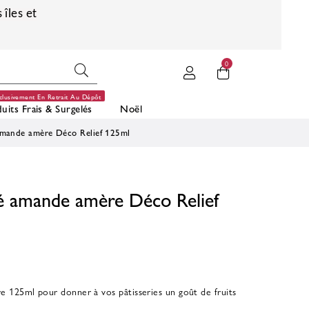
 îles et
0
clusivement En Retrait Au Dépôt
uits Frais & Surgelés
Noël
mande amère Déco Relief 125ml
 amande amère Déco Relief
125ml pour donner à vos pâtisseries un goût de fruits