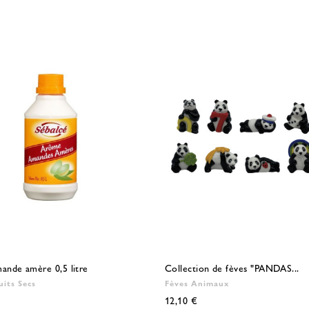
nde amère 0,5 litre
Collection de fèves "PANDAS...
its Secs
Fèves Animaux
12,10 €