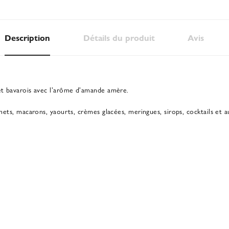
Description
Détails du produit
Avis
 et bavarois avec l'arôme d'amande amère.
emets, macarons, yaourts, crèmes glacées, meringues, sirops, cocktails et a