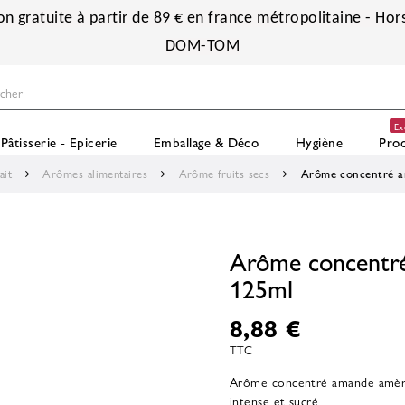
on gratuite à partir de 89 € en france métropolitaine - Hors
DOM-TOM
Ex
Pâtisserie - Epicerie
Emballage & Déco
Hygiène
Prod
ait
Arômes alimentaires
Arôme fruits secs
Arôme concentré a
Arôme concentré
125ml
8,88 €
TTC
Arôme concentré amande amère 
intense et sucré.