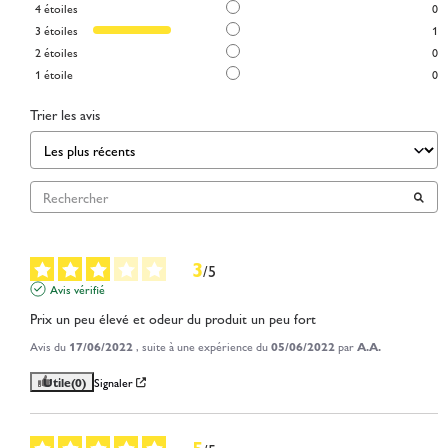
4
étoiles
0
3
étoiles
1
2
étoiles
0
1
étoile
0
Trier les avis
3
/
5
Avis vérifié
Prix un peu élevé et odeur du produit un peu fort
Avis du
17/06/2022
, suite à une expérience du
05/06/2022
par
A.A.
Utile
(0)
Signaler
5