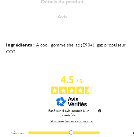
Détails du produit
Avis
Ingrédients :
Alcool, gomme shellac (E904), gaz propulseur
CO2
4.5
/
5
Basé sur
4
avis soumis à un
contrôle
Voir tous les avis sur ce site
5
étoiles
3